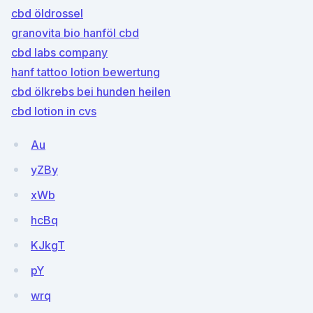
cbd öldrossel
granovita bio hanföl cbd
cbd labs company
hanf tattoo lotion bewertung
cbd ölkrebs bei hunden heilen
cbd lotion in cvs
Au
yZBy
xWb
hcBq
KJkgT
pY
wrq