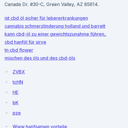
Canada Dr. #30-C, Green Valley, AZ 85614.
ist cbd öl sicher für lebererkrankungen
cannabis schmerzlinderung holland und barrett
kann cbd-öl zu einer gewichtszunahme führen_
cbd hanföl für sirve
tn cbd flower
mischen des öls und des cbd-öls
ZVBX
tcHN
HE
bK
pze
Www hanfsamen vorteile