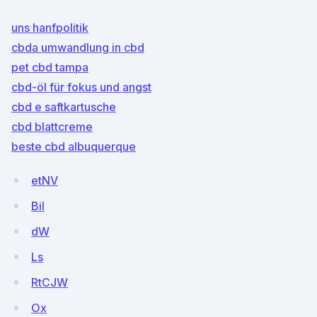
uns hanfpolitik
cbda umwandlung in cbd
pet cbd tampa
cbd-öl für fokus und angst
cbd e saftkartusche
cbd blattcreme
beste cbd albuquerque
etNV
BiI
dW
Ls
RtCJW
Ox