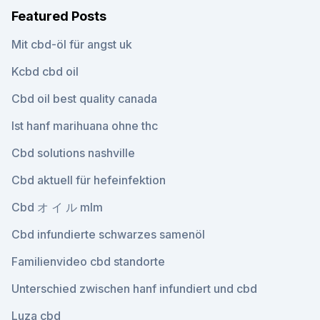
Featured Posts
Mit cbd-öl für angst uk
Kcbd cbd oil
Cbd oil best quality canada
Ist hanf marihuana ohne thc
Cbd solutions nashville
Cbd aktuell für hefeinfektion
Cbd オ イ ル mlm
Cbd infundierte schwarzes samenöl
Familienvideo cbd standorte
Unterschied zwischen hanf infundiert und cbd
Luza cbd