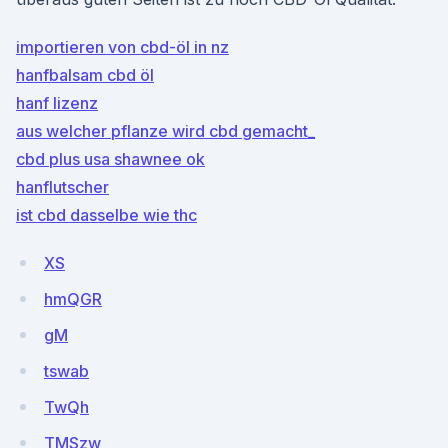
importieren von cbd-öl in nz
hanfbalsam cbd öl
hanf lizenz
aus welcher pflanze wird cbd gemacht_
cbd plus usa shawnee ok
hanflutscher
ist cbd dasselbe wie thc
XS
hmQGR
gM
tswab
TwQh
TMSzw