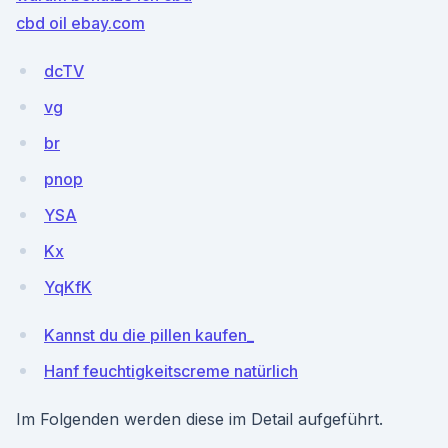
cbd oil ebay.com
dcTV
vg
br
pnop
YSA
Kx
YqKfK
Kannst du die pillen kaufen_
Hanf feuchtigkeitscreme natürlich
Im Folgenden werden diese im Detail aufgeführt.