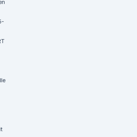
en
5-
RT
le
t