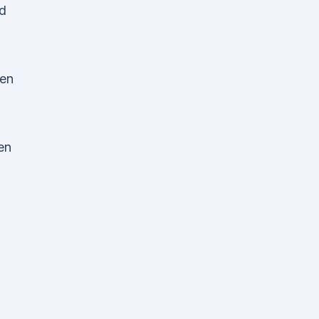
nd
ren
en