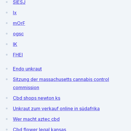
SlESJ
Ix
mOrF
ogsc
lK
FHEI
Endo unkraut
Sitzung der massachusetts cannabis control
commission
Cbd shops newton ks
Unkraut zum verkauf online in südafrika
Wer macht aztec cbd
Cbd flower legal kansas